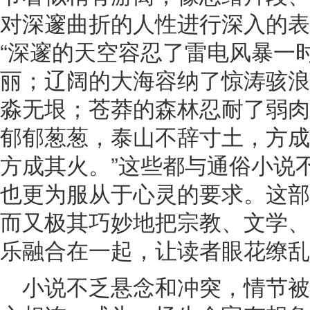
对深邃曲折的人性进行深入的表
“深邃的天空容忍了雷电风暴一
丽；辽阔的大海容纳了惊涛骇浪
淼无垠；苍莽的森林忍耐了弱肉
郁郁葱葱，泰山不辞寸土，方成
方成其火。”这些都与通俗小说
也更为服从于心灵的要求。这部
而又极其巧妙地把宗教、文学、
乐融合在一起，让读者眼花缭乱
小说不乏悬念和冲突，情节