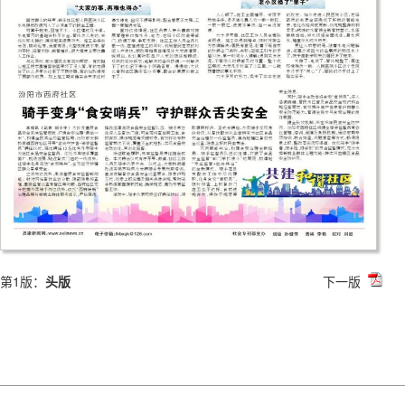
第1版：
头版
下一版