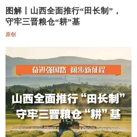
图解丨山西全面推行“田长制”， 
守牢三晋粮仓“耕”基
原创