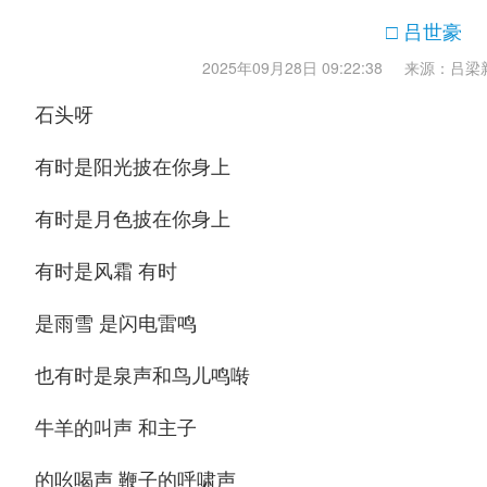
□ 吕世豪
2025年09月28日 09:22:38
来源：吕梁
石头呀
有时是阳光披在你身上
有时是月色披在你身上
有时是风霜 有时
是雨雪 是闪电雷鸣
也有时是泉声和鸟儿鸣啭
牛羊的叫声 和主子
的吆喝声 鞭子的呼啸声