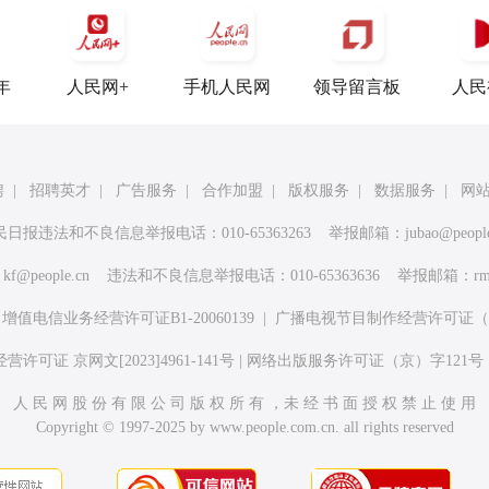
年
人民网+
手机人民网
领导留言板
人民
聘
|
招聘英才
|
广告服务
|
合作加盟
|
版权服务
|
数据服务
|
网
民日报违法和不良信息举报电话：010-65363263 举报邮箱：
jubao@peopl
：
kf@people.cn
违法和不良信息举报电话：010-65363636 举报邮箱：
rm
|
增值电信业务经营许可证B1-20060139
|
广播电视节目制作经营许可证（广
许可证 京网文[2023]4961-141号
|
网络出版服务许可证（京）字121号
人 民 网 股 份 有 限 公 司 版 权 所 有 ，未 经 书 面 授 权 禁 止 使 用
Copyright © 1997-2025 by www.people.com.cn. all rights reserved