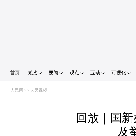
首页
党政
要闻
观点
互动
可视化
人民网
>>
人民视频
回放｜国新
及