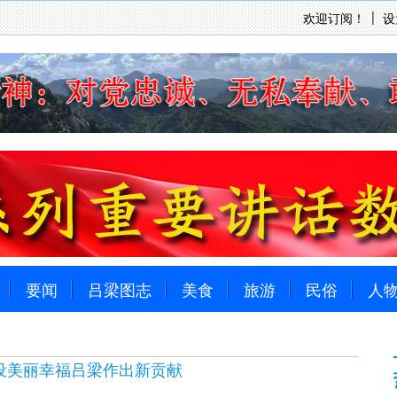
欢迎订阅！
设
要闻
吕梁图志
美食
旅游
民俗
人
设美丽幸福吕梁作出新贡献