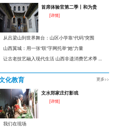
首席体验官第二季丨和为贵
[详情]
从吕梁山到世界舞台：山区小学靠“代码”突围
山西翼城：用一张“联”字网托举“她”力量
让古老技艺融入现代生活 山西非遗消费艺术季 ...
文化教育
更多>>
文水郑家庄灯影戏
[详情]
我们在现场