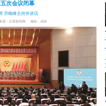
届五次会议闭幕
席 乔晓峰主持并讲话
来源：吕梁新闻网
编辑：成柏