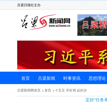
吕梁日报社主办
首页
吕梁新闻
时事资讯
思想理论
吕梁新闻网首页
首页
十五五 开好局 起好步
>
>
定好“任务单