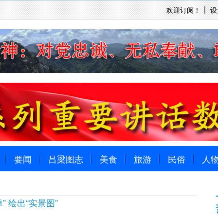
欢迎订阅！
设
要闻
吕梁图志
美食
旅游
民俗
人
” 绘出“实景图”