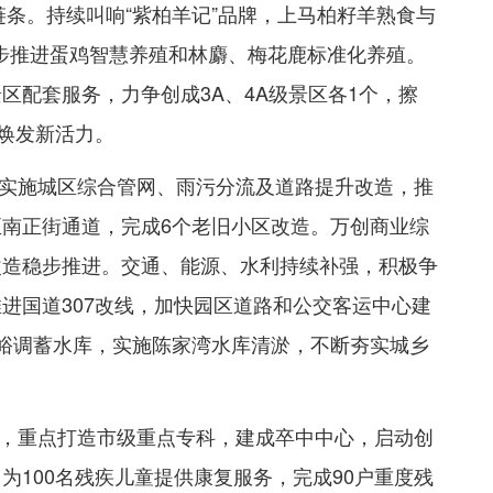
链条。持续叫响“紫柏羊记”品牌，上马柏籽羊熟食与
同步推进蛋鸡智慧养殖和林麝、梅花鹿标准化养殖。
区配套服务，力争创成3A、4A级景区各1个，擦
化焕发新活力。
实施城区综合管网、雨污分流及道路提升改造，推
南正街通道，完成6个老旧小区改造。万创商业综
改造稳步推进。交通、能源、水利持续补强，积极争
进国道307改线，加快园区道路和公交客运中心建
后师峪调蓄水库，实施陈家湾水库清淤，不断夯实城乡
，重点打造市级重点专科，建成卒中中心，启动创
为100名残疾儿童提供康复服务，完成90户重度残