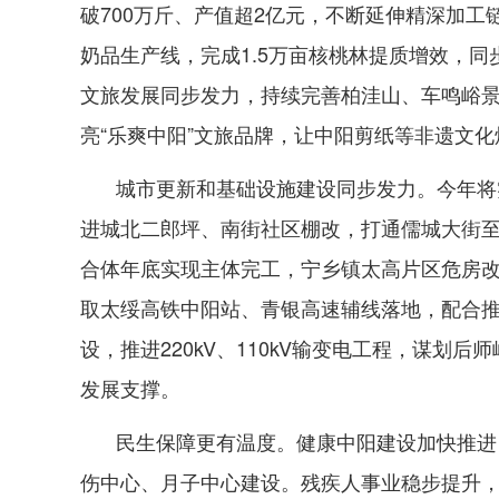
破700万斤、产值超2亿元，不断延伸精深加工
奶品生产线，完成1.5万亩核桃林提质增效，
文旅发展同步发力，持续完善柏洼山、车鸣峪景
亮“乐爽中阳”文旅品牌，让中阳剪纸等非遗文
城市更新和基础设施建设同步发力。今年将
进城北二郎坪、南街社区棚改，打通儒城大街至
合体年底实现主体完工，宁乡镇太高片区危房
取太绥高铁中阳站、青银高速辅线落地，配合推
设，推进220kV、110kV输变电工程，谋划
发展支撑。
民生保障更有温度。健康中阳建设加快推进
伤中心、月子中心建设。残疾人事业稳步提升，