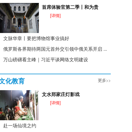
首席体验官第二季丨和为贵
[详情]
文脉华章丨要把博物馆事业搞好
俄罗斯各界期待两国元首外交引领中俄关系开启 ...
万山磅礴看主峰｜习近平谈网络文明建设
文化教育
更多>>
文水郑家庄灯影戏
[详情]
赴一场仙境之约