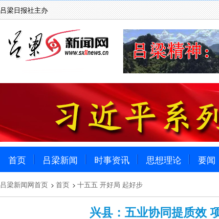
吕梁日报社主办
首页
吕梁新闻
时事资讯
思想理论
要闻
吕梁新闻网首页
首页
十五五 开好局 起好步
>
>
兴县：五业协同提质效 