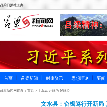
吕梁日报社主办
首页
吕梁新闻
时事资讯
思想理论
要闻
吕梁新闻网首页
首页
十五五 开好局 起好步
>
>
文水县：奋楫笃行开新局 