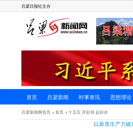
吕梁日报社主办
首页
吕梁新闻
时事资讯
思想理论
吕梁新闻网首页
首页
十五五 开好局 起好步
>
>
以新质生产力破