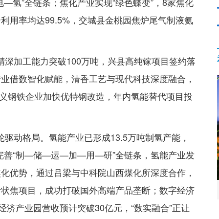
电—氢”全链条；焦化产业实现“绿色蝶变”，8家焦化
利用率均达99.5%，交城县金桃园焦炉尾气制液氨
精深加工能力突破100万吨，兴县高纯镓项目签约落
产业借数智化赋能，清香工艺与现代科技深度融合，
；孝义钢铁企业加快优特钢改造，年内氢能替代项目投
轮驱动格局。氢能产业已形成13.5万吨制氢产能，
将完善“制—储—运—加—用—研”全链条，氢能产业发
焦化优势，通过吕梁与中科院山西煤化所深度合作，
针状焦项目，成功打破国外高端产品垄断；数字经济
经济产业园营收预计突破30亿元，“数实融合”正让