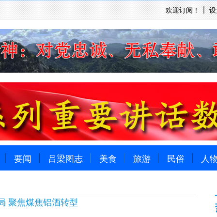
欢迎订阅！
设
要闻
吕梁图志
美食
旅游
民俗
人
局 聚焦煤焦铝酒转型