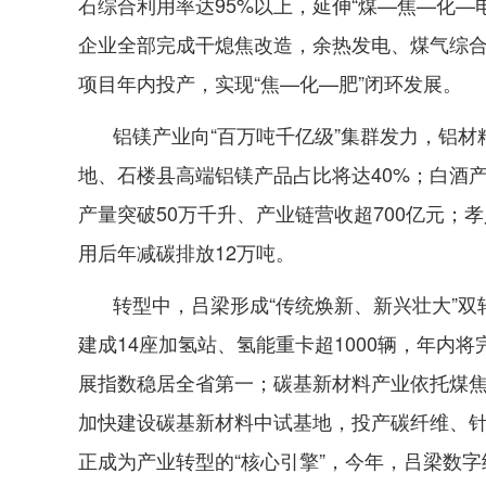
石综合利用率达95%以上，延伸“煤—焦—化—
企业全部完成干熄焦改造，余热发电、煤气综合
项目年内投产，实现“焦—化—肥”闭环发展。
铝镁产业向“百万吨千亿级”集群发力，铝材
地、石楼县高端铝镁产品占比将达40%；白酒
产量突破50万千升、产业链营收超700亿元
用后年减碳排放12万吨。
转型中，吕梁形成“传统焕新、新兴壮大”双
建成14座加氢站、氢能重卡超1000辆，年内
展指数稳居全省第一；碳基新材料产业依托煤
加快建设碳基新材料中试基地，投产碳纤维、
正成为产业转型的“核心引擎”，今年，吕梁数字