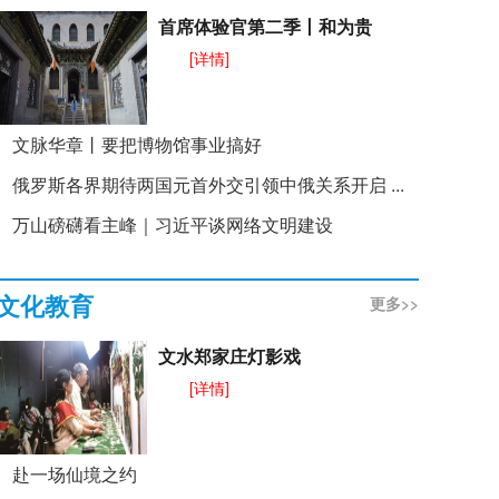
首席体验官第二季丨和为贵
[详情]
文脉华章丨要把博物馆事业搞好
俄罗斯各界期待两国元首外交引领中俄关系开启 ...
万山磅礴看主峰｜习近平谈网络文明建设
文化教育
更多>>
文水郑家庄灯影戏
[详情]
赴一场仙境之约