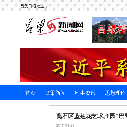
吕梁日报社主办
首页
吕梁新闻
时事资讯
思想理论
离石区蓝莲花艺术庄园“巴
2018-04-26