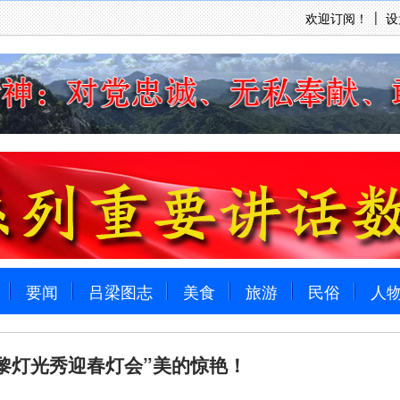
欢迎订阅！
设
要闻
吕梁图志
美食
旅游
民俗
人
黎灯光秀迎春灯会”美的惊艳！