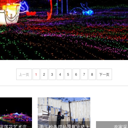
上一页
1
2
3
4
5
6
7
8
下一页
蓝莲花艺术庄
手工粉条撑起脱贫攻坚大
农家采