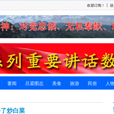
欢迎订阅！
设
要闻
吕梁图志
美食
旅游
民俗
人
会了炒白菜