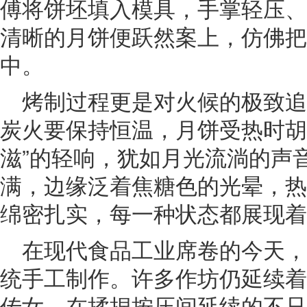
傅将饼坯填入模具，手掌轻压、
清晰的月饼便跃然案上，仿佛把
中。
烤制过程更是对火候的极致
炭火要保持恒温，月饼受热时胡
滋”的轻响，犹如月光流淌的声
满，边缘泛着焦糖色的光晕，热
绵密扎实，每一种状态都展现着
在现代食品工业席卷的今天
统手工制作。许多作坊仍延续着
传女，在揉捏按压间延续的不只