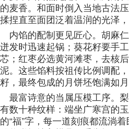
的麦香。和面时倒入当地古法压
揉捏直至面团泛着温润的光泽，
内馅的配制更见匠心。胡麻
迸发时迅速起锅；葵花籽要手工
芯；红枣必选黄河滩枣，去核后
泥。这些馅料按祖传比例调配，
籽，最终包成的月饼坯饱满如月
最富诗意的当属压模工序。
有数十种纹样：端坐广寒宫的玉
的“福”字，每一道刻痕都流淌