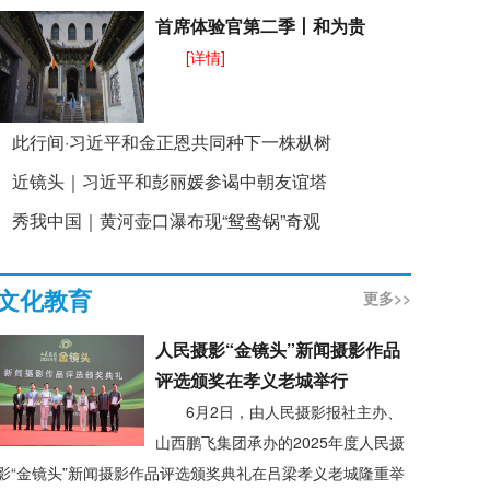
首席体验官第二季丨和为贵
[详情]
此行间·习近平和金正恩共同种下一株枞树
近镜头｜习近平和彭丽媛参谒中朝友谊塔
秀我中国｜黄河壶口瀑布现“鸳鸯锅”奇观
文化教育
更多>>
人民摄影“金镜头”新闻摄影作品
评选颁奖在孝义老城举行
6月2日，由人民摄影报社主办、
山西鹏飞集团承办的2025年度人民摄
影“金镜头”新闻摄影作品评选颁奖典礼在吕梁孝义老城隆重举