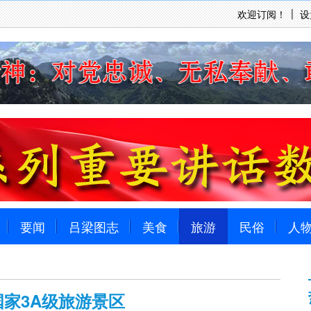
欢迎订阅！
设
要闻
吕梁图志
美食
旅游
民俗
人
国家3A级旅游景区