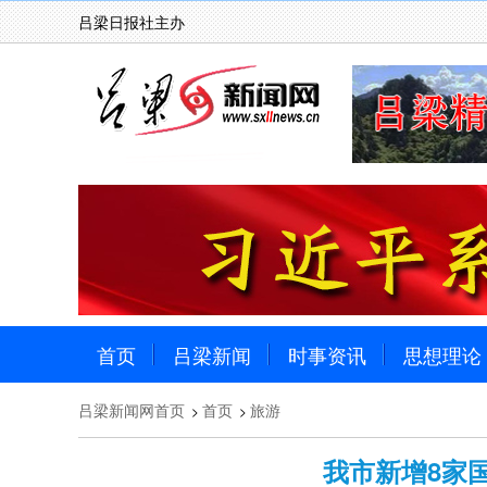
吕梁日报社主办
首页
吕梁新闻
时事资讯
思想理论
吕梁新闻网首页
首页
旅游
>
>
我市新增8家