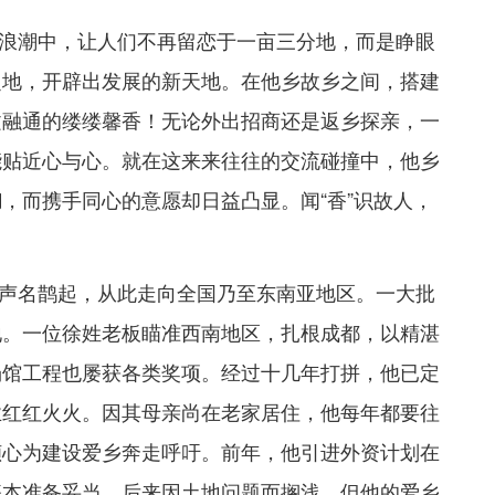
浪潮中，让人们不再留恋于一亩三分地，而是睁眼
之地，开辟出发展的新天地。在他乡故乡之间，搭建
文融通的缕缕馨香！无论外出招商还是返乡探亲，一
能贴近心与心。就在这来来往往的交流碰撞中，他乡
，而携手同心的意愿却日益凸显。闻“香”识故人，
声名鹊起，从此走向全国乃至东南亚地区。一大批
地。一位徐姓老板瞄准西南地区，扎根成都，以精湛
场馆工程也屡获各类奖项。经过十几年打拼，他已定
业红红火火。因其母亲尚在老家居住，他每年都要往
倾心为建设爱乡奔走呼吁。前年，他引进外资计划在
基本准备妥当，后来因土地问题而搁浅。但他的爱乡