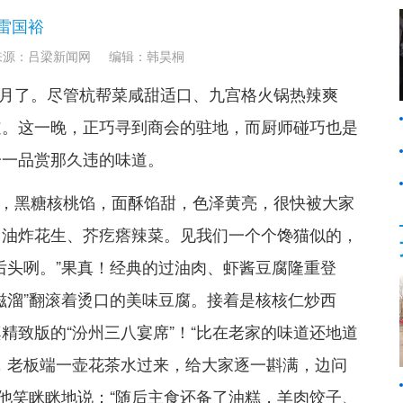
 雷国裕
来源：吕梁新闻网
编辑：韩昊桐
月了。尽管杭帮菜咸甜适口、九宫格火锅热辣爽
道。这一晚，正巧寻到商会的驻地，而厨师碰巧也是
一一品赏那久违的味道。
，黑糖核桃馅，面酥馅甜，色泽黄亮，很快被大家
、油炸花生、芥疙瘩辣菜。见我们一个个馋猫似的，
后头咧。”果真！经典的过油肉、虾酱豆腐隆重登
滋溜”翻滚着烫口的美味豆腐。接着是核核仁炒西
精致版的“汾州三八宴席”！“比在老家的味道还地道
，老板端一壶花茶水过来，给大家逐一斟满，边问
，他笑眯眯地说：“随后主食还备了油糕，羊肉饺子、