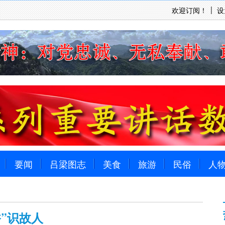
欢迎订阅！
设
要闻
吕梁图志
美食
旅游
民俗
人
香”识故人