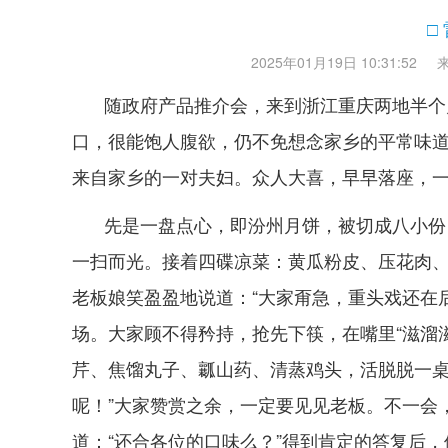
□
2025年01月19日 10:31:52
随政府产品推介会，来到浙江重庆两地半个
口，很能饱人腹欲，仍不免想念家乡的平常味
来自家乡的一对夫妇。众人大喜，早早落座，
先是一盘点心，即汾州月饼，被切成八小份
一扫而光。接着四碟凉菜：黄瓜粉皮、压花肉
老板娘笑盈盈地说道：“大家甭急，重头戏还在
场。大家顾不得矜持，抢先下筷，在嘴里“滋溜
芹、焦馏丸子、瓤山药、清蒸鸡头，活脱脱一桌
呢！”大家赞赏之余，一定要见见老板。不一会
道：“还合各位的口味么？”得到肯定的答复后