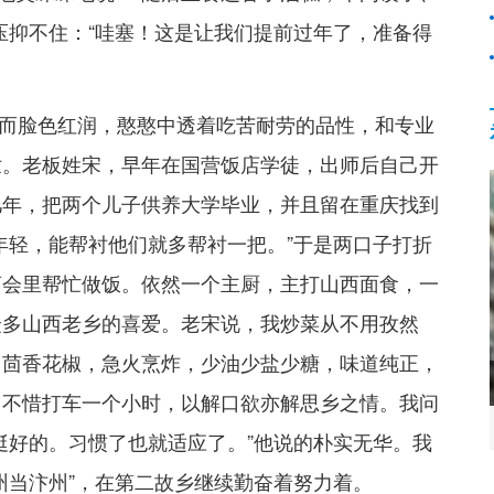
压抑不住：“哇塞！这是让我们提前过年了，准备得
而脸色红润，憨憨中透着吃苦耐劳的品性，和专业
世。老板姓宋，早年在国营饭店学徒，出师后自己开
几年，把两个儿子供养大学毕业，并且留在重庆找到
年轻，能帮衬他们就多帮衬一把。”于是两口子打折
商会里帮忙做饭。依然一个主厨，主打山西面食，一
众多山西老乡的喜爱。老宋说，我炒菜从不用孜然
角茴香花椒，急火烹炸，少油少盐少糖，味道纯正，
，不惜打车一个小时，以解口欲亦解思乡之情。我问
挺好的。习惯了也就适应了。”他说的朴实无华。我
州当汴州”，在第二故乡继续勤奋着努力着。