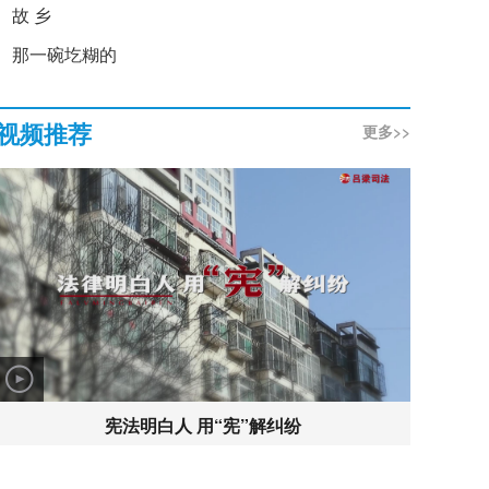
故 乡
那一碗圪糊的
视频推荐
更多>>
宪法明白人 用“宪”解纠纷