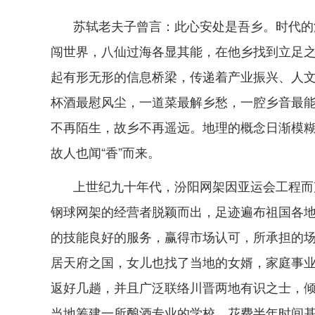
苏轼老夫子曾言：此心安处是吾乡。时代的
闯世界，八仙过海各显其能，在他乡找到立足
起有形无形的信息桥梁，传递着产业振兴、人
杯酒最慰风尘，一道菜最解乡愁，一腔乡音最
不再陌生，故乡不再遥远。地理的概念日渐模糊
故人也闻“香”而来。
上世纪九十年代，汾阳网架因亚运会工程而
钢球网架的经营者脱颖而出，足迹遍布祖国各
的技能良好的服务，赢得市场认可，所承担的
居天府之国，女儿也找了当地的女婿，家庭事
返好几趟，并且广泛联络川晋两地有识之士，
当地筹建一所酿酒专业的学校，花费半年时间