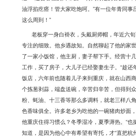
油浮掐疙瘩！管大家吃饱呵。”有一位年青同事
这么周到！”
老板穿一身白褂衣，头戴厨师帽，年近六旬
专注的细致。他乡遇故知。自然聊起了他的家
了一家小饭馆，他主厨，妻子帮下手。经营十
工作，买了房子，大儿子已经娶妻生子。“趁还
饭店，六年前也随着儿子来到重庆，就在山西
个拣葱剥蒜，端盘送碗，辛苦归辛苦，但得到
粉、蚝油、十三香等那么多调料，就老三样八
色香味俱全。许多老乡为吃他的一碗猪肉炒面
他重庆住得习惯么？冬季湿冷，夏季溽热。“也
知道，是因为他心中有希望有寄托，才“直把杭